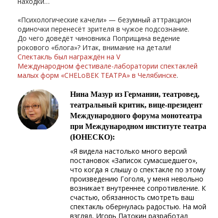
находки…
«Психологические качели» — безумный аттракцион
одиночки перенесёт зрителя в чужое подсознание.
До чего доведёт чиновника Поприщина ведение
рокового «блога»? Итак, внимание на детали!
Спектакль был награждён на V
Международном
фестивале-лаборатории
спектаклей
малых форм «CHELоВЕК ТЕАТРА» в Челябинске
.
Нина Мазур из Германии, театровед,
театральный критик, вице-президент
Международного форума монотеатра
при Международном институте театра
(ЮНЕСКО):
«Я видела настолько много версий
постановок «Записок сумасшедшего»,
что когда я слышу о спектакле по этому
произведению Гоголя, у меня невольно
возникает внутреннее сопротивление. К
счастью, обязанность смотреть ваш
спектакль обернулась радостью. На мой
взгляд, Игорь Патокин разработал