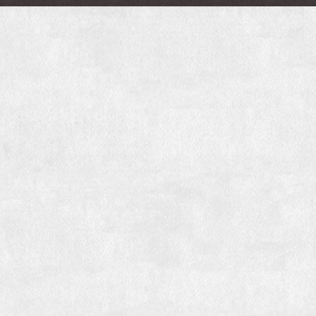
СМИ о спектакле:
Российская газета:
В Архангельске туристы будут гулять
по городу вместе с актерами театра
ТАСС:
В Архангельске представили первый спектакль-
променад "Поморские узлы"
29ru:
Театр в смартфоне: в Ночь музеев
архангелогородцев приглашают на спектакль-променад
об Архангельске
ИА «Регион 29»:
Узелок на память: театр драмы
выпустил аудиоспектакль-проводник для прогулки по
старому Архангельску