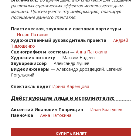
различных сценических эффектов используется дым-
машина. Просим учесть эту информацию, планируя
посещение данного спектакля.
Пластическая, звуковая и световая партитуры
—
Игорь Патокин
Художественный руководитель проекта
—
Андрей
Тимошенко
Сценография и костюмы
—
Анна Патокина
Художник по свету
— Максим Надеев
Звукорежиссёр
— Александр Лушев
Видеоинженеры
— Александр Дроздецкий, Евгений
Рогульский
Спектакль ведет
И
рина Варенцова
Действующие лица и исполнители:
Аксентий Иванович Поприщин
—
Иван Братушев
Панночка
—
Анна Патокина
КУПИТЬ БИЛЕТ