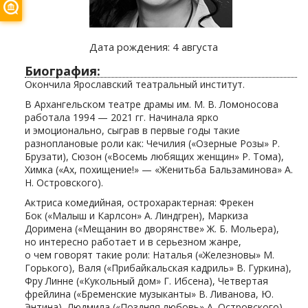
Дата рождения:
4 августа
Биография:
Окончила Ярославский театральный институт.
В Архангельском театре драмы им. М. В. Ломоносова
работала 1994 — 2021 гг. Начинала ярко
и эмоционально, сыграв в первые годы такие
разноплановые роли как: Чечилия («Озерные Розы» Р.
Брузати), Сюзон («Восемь любящих женщин» Р. Тома),
Химка («Ах, похищение!» — «Женитьба Бальзаминова» А.
Н. Островского).
Актриса комедийная, острохарактерная: Фрекен
Бок («Малыш и Карлсон» А. Линдгрен), Маркиза
Доримена («Мещанин во дворянстве» Ж. Б. Мольера),
но интересно работает и в серьезном жанре,
о чем говорят такие роли: Наталья («Железновы» М.
Горького), Валя («Прибайкальская кадриль» В. Гуркина),
Фру Линне («Кукольный дом» Г. Ибсена), Четвертая
фрейлина («Бременские музыканты» В. Ливанова, Ю.
Энтина), Людмила («Поздняя любовь» А. Островского),