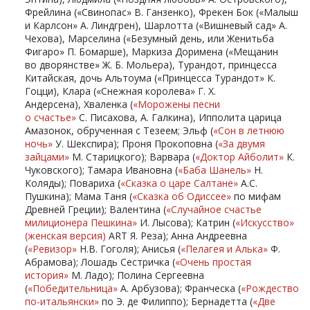
Фрейлина («Свинопас» В. Ганзенко), Фрекен Бок («Малыш
и Карлсон» А. Линдгрен), Шарлотта («Вишневый сад» А.
Чехова), Марселина («Безумный день, или Женитьба
Фигаро» П. Бомарше), Маркиза Доримена («Мещанин
во дворянстве» Ж. Б. Мольера), Турандот, принцесса
Китайская, дочь Альтоума («Принцесса Турандот» К.
Гоцци), Клара («Снежная королева» Г. Х.
Андерсена), Хваленка (
«Морожены песни
о счастье»
С. Писахова, А. Галкина), Ипполита царица
Амазонок, обрученная с Тезеем; Эльф (
«Сон в летнюю
ночь»
У. Шекспира); Проня Прокоповна (
«За двумя
зайцами»
М. Старицкого); Варвара (
«Доктор Айболит»
К.
Чуковского); Тамара Ивановна (
«Баба Шанель»
Н.
Коляды); Повариха (
«Сказка о царе Салтане»
А.С.
Пушкина); Мама Таня (
«Сказка об Одиссее»
по мифам
Древней Греции); Валентина (
«
С
лучайное счастье
милиционера Пешкина
»
И. Лысова); Катрин (
«Искусство»
(женская версия)
ART Я. Реза); Анна Андреевна
(
«
Р
евизор
»
Н.В. Гоголя); Анисья (
«Пелагея и Алька»
Ф.
Абрамова); Лошадь Сестричка (
«Очень простая
история»
М. Ладо); Полина Сергеевна
(
«Победительница»
А. Арбузова); Франческа (
«Рождество
по-итальянски»
по Э. де Филиппо); Бернадетта (
«Две