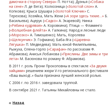
дамочки в сторону Севера»
П. Нотта); Дуэнья (
«Собака
на сене»
Л. де Вега); Колхозница (
«Золотой слон»
А.
Копкова); Крыса Шушара (
«Золотой Ключик»
С.
Терехова); Хозяйка, Мать Жени (
«А зори здесь тихие…»
Б.
Васильева); Ацерук (
«Садко»
А. Экаревой); Нинка
(
«Рябина кудрявая»
А. Коровкина); Птица — Фламинго
(
«Волшебная флейта»
А. Галкина); Народ и лесные люди
(
«Морозко»
А. Тимошенко); Мать, Королева
(
«Щелкунчик»
Э. Гофмана); Баба-Яга (
«Царевна-
Лягушка»
П. Медведева); Мать юной Филиппьевны,
Рыжуха, Олена-горло (
«Сарафан»
по рассказам Ф.
Абрамова); Анисья Лобанова (
«Пряслины. Две зимы и три
лета»
М. Васюнова по роману Ф. Абрамова).
В 2011 г. роль Прони Прокоповны в спектакле
«За двумя
зайцами»
решением жюри V-го регионального фестиваля
«Ваш выход!..» была признана лучшей женской ролью.
С 2006 г. по 2016 г. заведовала труппой.
В сентябре 2021 г. Татьяны Михайловны не стало.
Назад