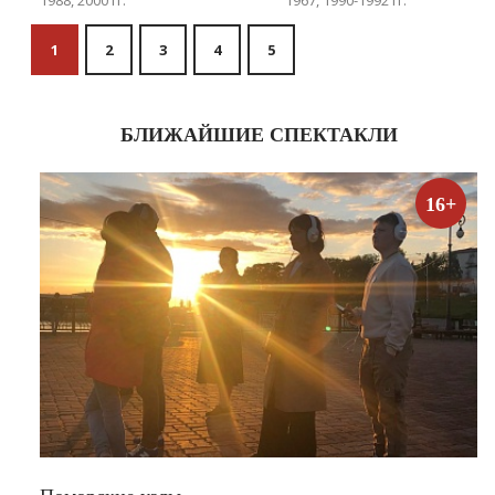
1988, 2000 гг.
1967, 1990-1992 гг.
1
2
3
4
5
БЛИЖАЙШИЕ СПЕКТАКЛИ
16+