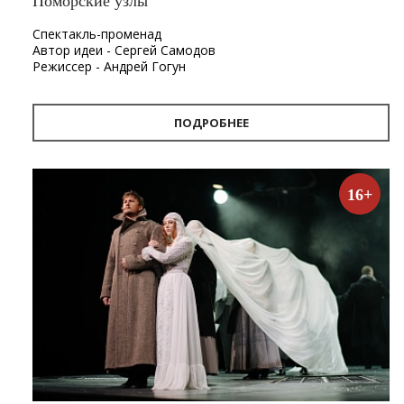
Поморские узлы
Спектакль-променад
Автор идеи - Сергей Самодов
Режиссер - Андрей Гогун
Драматург - Нина Няникова
Шумовое сопровождение - Леонид Лещев
ПОДРОБНЕЕ
Продолжительность
- 1 час.
Первый в Архангельске спектакль-променад «Поморские
узлы». Проект «Поморские узлы» позволит вынырнуть из
16+
привычного формата, в котором зритель находится в
зале, а актёр на сцене. Из здания театра спектакль
переместится на улицу. С помощью наушников каждый
зритель совершит театральную прогулку по городу, а
вместе с ней путешествие в глубины своей памяти и
истории Архангельска.
«Путешествие по узлам памяти — так можно описать
новый проект Архдрамы. Наш зритель, передвигаясь по
улицам города, будет перемещаться от узла к узлу, из
глубины истории в сегодняшний день, к поверхности