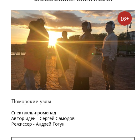
16+
Поморские узлы
Спектакль-променад
Автор идеи - Сергей Самодов
Режиссер - Андрей Гогун
Драматург - Нина Няникова
Шумовое сопровождение - Леонид Лещев