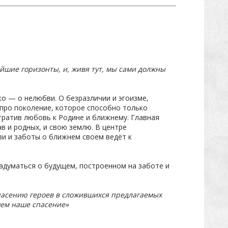
айшие горизонты, и, живя тут, мы сами должны
о — о нелюбви. О безразличии и эгоизме,
 про поколение, которое способно только
утратив любовь к Родине и ближнему. Главная
в и родных, и свою землю. В центре
ви и заботы о ближнем своем ведёт к
адуматься о будущем, построенном на заботе и
спасению героев в сложившихся предлагаемых
 чем наше спасение»