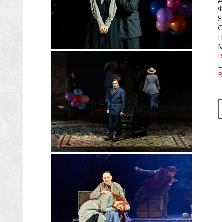
Ф
Я
С
П
М
В
Е
В