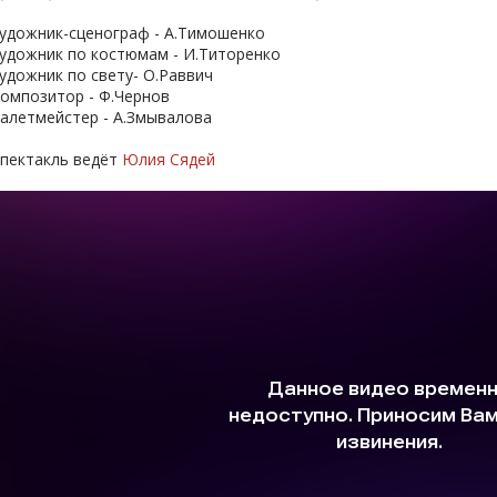
удожник-сценограф - А.Тимошенко
удожник по костюмам - И.Титоренко
удожник по свету- О.Раввич
омпозитор - Ф.Чернов
алетмейстер - А.Змывалова
пектакль ведёт
Юлия Сядей