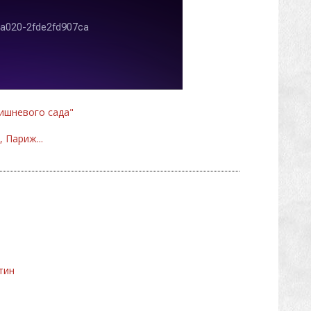
ишневого сада"
 Париж...
тин