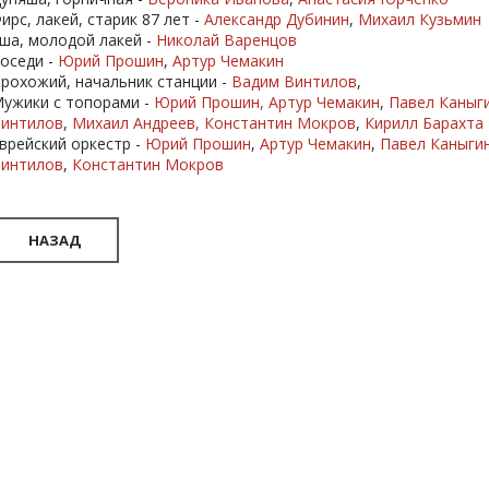
ирс, лакей, старик 87 лет -
Александр Дубинин
,
Михаил Кузьмин
ша, молодой лакей -
Николай Варенцов
оседи -
Юрий Прошин
,
Артур Чемакин
рохожий, начальник станции -
Вадим Винтилов
,
ужики с топорами -
Юрий Прошин,
Артур Чемакин
,
Павел Каныг
интилов
,
Михаил Андреев,
Константин Мокров
,
Кирилл Барахта
врейский оркестр -
Юрий Прошин
,
Артур Чемакин
,
Павел Каныги
интилов
,
Константин Мокров
НАЗАД