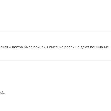
ктакля «Завтра была война». Описание ролей не дают понимани
)...