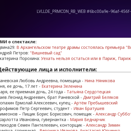
МИ о спектакле:
вина29:
В Архангельском театре драмы состоялась премьера "В
ндрей Петров:
"Вишневый сад"
катерина Порохина:
Уехать нельзя остаться или в Париж, Париж,
Действующие лица и исполнители:
аневская Любовь Андреевна, помещица -
Нина Няникова
ня, ее дочь, 17 лет -
Екатерина Зеленина
аря, ее приемная дочь, 24 года -
Татьяна Сердотецкая
аев Леонид Андреевич, брат Раневской -
Дмитрий Беляков
опахин Ермолай Алексеевич, купец -
Артём Пребышевский
рофимов Петр Сергеевич, студент -
Иван Братушев
имеонов – Пищик Борис Борисович, помещик -
Александр Суббо
арлотта Ивановна, гувернантка -
Мария Беднарчик
пиходов Семен Пантелеевич, конторщик -
Александр Зимин
уняша, горничная -
Вероника Иванова
,
Анастасия Юрченко