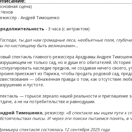
Описание:
основная сцена)
.Чехов
ежиссёр - Андрей Тимошенко
Продолжительность
- 3 часа (с антрактом)
Господи, ты дал нам громадные леса, необъятные поля, глубоч
ы по-настоящему быть великанами»…
овый спектакль главного режиссера Архдрамы Андрея Тимошенк
азрушающем не только сад, но и души его обитателей. История
ксплуатировать наследие предков, не создавая ничего своего, 
ероиня приезжает из Парижа, чтобы продать родовой сад, преда
овествования — обнажённая правда о том, как отсутствие люб
азрушению и пустоте.
пектакль — горькое зеркало нашей реальности и приглашение з
тдаче, а не на потребительстве и равнодушии.
Андрей Тимошенко
, режиссер:
«В спектакле мы ищем пути к 
бстоятельствах пьесы. И через эти поиски пытаемся понять, в
ремьера спектакля состоялась 12 сентября 2025 года