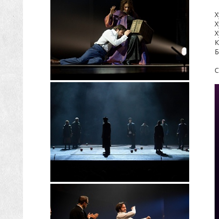
Х
Х
Х
К
Б
С