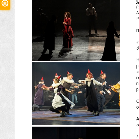
(
А
Р
«
б
Н
р
э
г
п
р
С
о
о
П