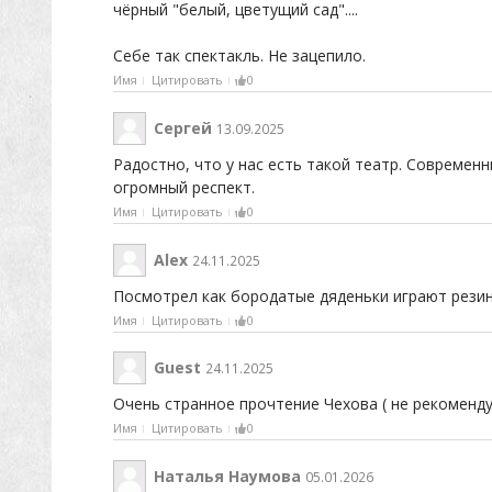
чёрный "белый, цветущий сад"....
Себе так спектакль. Не зацепило.
Имя
Цитировать
0
Cергей
13.09.2025
Радостно, что у нас есть такой театр. Современ
огромный респект.
Имя
Цитировать
0
Alex
24.11.2025
Посмотрел как бородатые дяденьки играют резин
Имя
Цитировать
0
Guest
24.11.2025
Очень странное прочтение Чехова ( не рекоменду
Имя
Цитировать
0
Наталья Наумова
05.01.2026