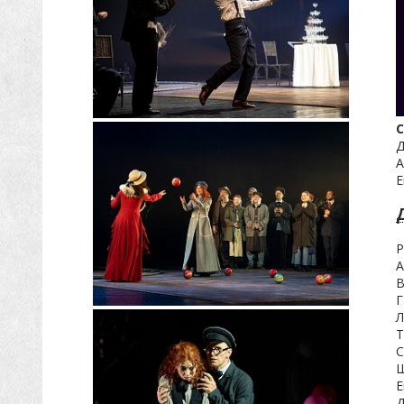
С
Д
А
Е
Р
А
В
Г
Л
Т
С
Ш
Е
Д