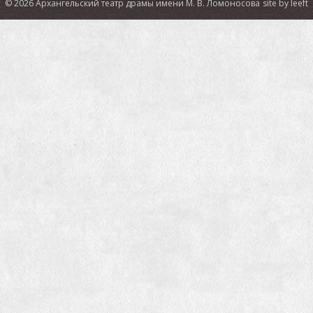
© 2026 Архангельский театр драмы имени М. В. Ломоносова
site by leeft
СМИ о спектакле:
Российская газета:
В Архангельске туристы будут гулять
по городу вместе с актерами театра
ТАСС:
В Архангельске представили первый спектакль-
променад "Поморские узлы"
29ru:
Театр в смартфоне: в Ночь музеев
архангелогородцев приглашают на спектакль-променад
об Архангельске
ИА «Регион 29»:
Узелок на память: театр драмы
выпустил аудиоспектакль-проводник для прогулки по