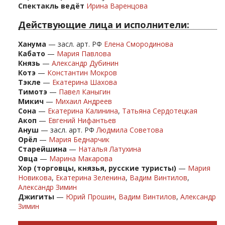
Спектакль ведёт
Ирина Варенцова
Действующие лица и исполнители:
Ханума
— засл. арт. РФ
Елена Смородинова
Кабато
—
Мария Павлова
Князь
—
Александр Дубинин
Котэ
—
Константин Мокров
Тэкле
—
Екатерина Шахова
Тимотэ
—
Павел Каныгин
Микич
—
Михаил Андреев
Сона
—
Екатерина Калинина
,
Татьяна Сердотецкая
Акоп
—
Евгений Нифантьев
Ануш
— засл. арт. РФ
Людмила Советова
Орёл
—
Мария Беднарчик
Старейшина
—
Наталья Латухина
Овца
—
Марина Макарова
Хор (торговцы, князья, русские туристы)
—
Мария
Новикова
,
Екатерина Зеленина
,
Вадим Винтилов
,
Александр Зимин
Джигиты
—
Юрий Прошин
,
Вадим Винтилов
,
Александр
Зимин