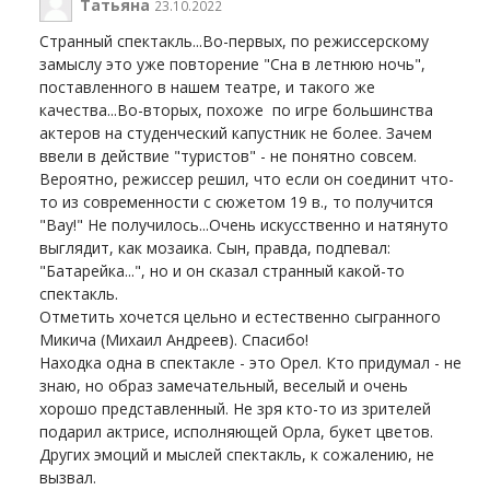
Татьяна
23.10.2022
Странный спектакль...Во-первых, по режиссерскому
замыслу это уже повторение "Сна в летнюю ночь",
поставленного в нашем театре, и такого же
качества...Во-вторых, похоже по игре большинства
актеров на студенческий капустник не более. Зачем
ввели в действие "туристов" - не понятно совсем.
Вероятно, режиссер решил, что если он соединит что-
то из современности с сюжетом 19 в., то получится
"Вау!" Не получилось...Очень искусственно и натянуто
выглядит, как мозаика. Сын, правда, подпевал:
"Батарейка...", но и он сказал странный какой-то
спектакль.
Отметить хочется цельно и естественно сыгранного
Микича (Михаил Андреев). Спасибо!
Находка одна в спектакле - это Орел. Кто придумал - не
знаю, но образ замечательный, веселый и очень
хорошо представленный. Не зря кто-то из зрителей
подарил актрисе, исполняющей Орла, букет цветов.
Других эмоций и мыслей спектакль, к сожалению, не
вызвал.