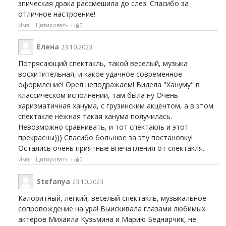
эпическая драка рассмешила до слез. Спасибо за
отличное настроение!
Имя
Цитировать
0
Елена
23.10.2023
Потрясающий спектакль, такой веселый, музыка
восхитительная, и какое удачное современное
оформление! Орел неподражаем! Видела "Хануму" в
классическом исполнении, там была ну Очень
харизматичная ханума, с грузинским акцентом, а в этом
спектакле нежная такая ханума получилась.
Невозможно сравнивать, и тот спектакль и этот
прекрасны))) Спасибо большое за эту постановку!
Остались очень приятные впечатления от спектакля.
Имя
Цитировать
0
Stefanya
23.10.2023
Калоритный, легкий, весёлый спектакль, музыкальное
сопровождение на ура! Выискивала глазами любимых
актёров Михаила Кузьмина и Марию Беднарчик, не