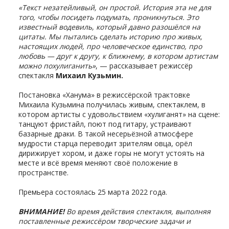
«Текст незатейливый, он простой. История эта не для
того, чтобы посидеть подумать, проникнуться. Это
известный водевиль, который давно разошёлся на
цитаты. Мы пытались сделать историю про живых,
настоящих людей, про человеческое единство, про
любовь — друг к другу, к ближнему, в котором артистам
можно похулиганить»
, — рассказывает режиссёр
спектакля
Михаил Кузьмин.
Постановка «Ханума» в режиссёрской трактовке
Михаила Кузьмина получилась живым, спектаклем, в
котором артисты с удовольствием «хулиганят» на сцене:
танцуют фристайл, поют под гитару, устраивают
базарные драки. В такой несерьёзной атмосфере
мудрости старца переводит зрителям овца, орёл
дирижирует хором, и даже горы не могут устоять на
месте и всё время меняют своё положение в
пространстве.
Премьера состоялась 25 марта 2022 года.
ВНИМАНИЕ!
Во время действия спектакля, выполняя
поставленные режиссёром творческие задачи и