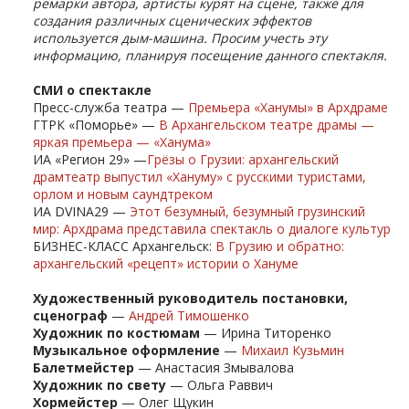
ремарки автора, артисты курят на сцене, также для
создания различных сценических эффектов
используется дым-машина. Просим учесть эту
информацию, планируя посещение данного спектакля.
СМИ о спектакле
Пресс-служба театра —
Премьера «Ханумы» в Архдраме
ГТРК «Поморье» —
В Архангельском театре драмы —
яркая премьера — «Ханума»
ИА «Регион 29» —
Грёзы о Грузии: архангельский
драмтеатр выпустил «Хануму» с русскими туристами,
орлом и новым саундтреком
ИА DVINA29 —
Этот безумный, безумный грузинский
мир: Архдрама представила спектакль о диалоге культур
БИЗНЕС-КЛАСС Архангельск:
В Грузию и обратно:
архангельский «рецепт» истории о Хануме
Художественный руководитель постановки,
сценограф
—
Андрей Тимошенко
Художник по костюмам
— Ирина Титоренко
Музыкальное оформление
—
Михаил Кузьмин
Балетмейстер
— Анастасия Змывалова
Художник по свету
— Ольга Раввич
Хормейстер
— Олег Щукин